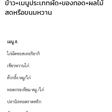
ข้าว+เมนูประเภทผัด+ของทอด+ผลไม้
สดหรือขนมหวาน
เมนู A
ไก่ผัดซอสเทอริยากิ
เขียวหวานไก่
คั่วกลิ้ง หมู/ไก่
ทอดกระเทียม หมู /ไก่
ปลานิลทอดราดพริก