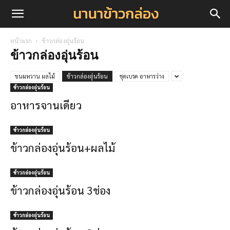
หน้าแรก
ข้าวกล่องอุ่นร้อน
ข้าวกล่องอุ่นร้อน
ขนมหวาน ผลไม้
ข้าวกล่องอุ่นร้อน
ชุดเบรค อาหารว่าง
ข้าวกล่องอุ่นร้อน
อาหารจานเดียว
ข้าวกล่องอุ่นร้อน
ข้าวกล่องอุ่นร้อน+ผลไม้
ข้าวกล่องอุ่นร้อน
ข้าวกล่องอุ่นร้อน 3ช่อง
ข้าวกล่องอุ่นร้อน