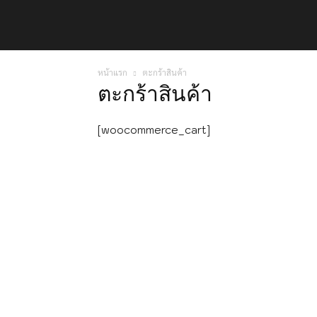
หน้าแรก
ตะกร้าสินค้า
ตะกร้าสินค้า
[woocommerce_cart]