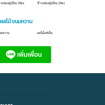
าวกล่องอุ่นร้อน 3ช่อง
ข้าวกล่องอุ่นร้อน 2ช่อง
ผลไม้ ขนมหวาน
นมหวาน
ผลไม้แช่เย็น